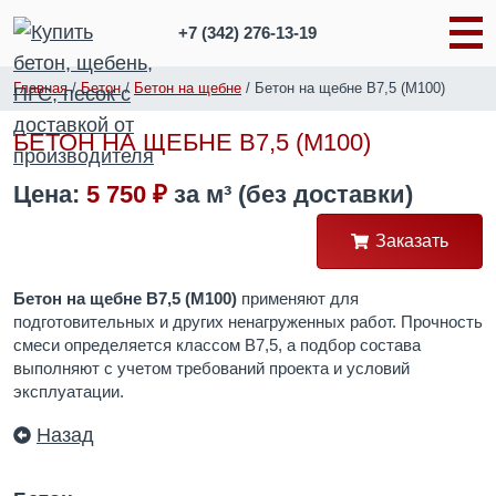
+7 (342)
276-13-19
Главная
/
Бетон
/
Бетон на щебне
/
Бетон на щебне B7,5 (М100)
БЕТОН НА ЩЕБНЕ B7,5 (М100)
Цена:
5 750 ₽
за
м³
(без доставки)
Заказать
Бетон на щебне B7,5 (М100)
применяют для
подготовительных и других ненагруженных работ. Прочность
смеси определяется классом B7,5, а подбор состава
выполняют с учетом требований проекта и условий
эксплуатации.
Назад