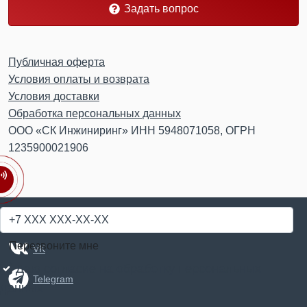
Задать вопрос
Публичная оферта
Условия оплаты и возврата
Условия доставки
Обработка персональных данных
ООО «СК Инжиниринг» ИНН 5948071058, ОГРН
1235900021906
© 2018-2026
Бетонный портал Пермь
Перезвоните мне
VK
Даю согласие на
обработку персональных
Telegram
данных