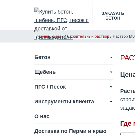
ЗАКАЗАТЬ
БЕТОН
Главная
/
Бетон
/
Строительный раствор
/
Раствор М5
РАС
Бетон
Щебень
Цен
ПГС / Песок
Раст
строи
Инструменты клиента
задаю
О нас
Где 
Доставка по Перми и краю