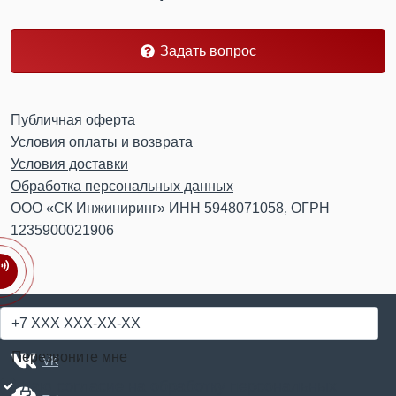
Задать вопрос
Публичная оферта
Условия оплаты и возврата
Условия доставки
Обработка персональных данных
ООО «СК Инжиниринг» ИНН 5948071058, ОГРН
1235900021906
© 2018-2026
Бетонный портал Пермь
Перезвоните мне
VK
Даю согласие на
обработку персональных