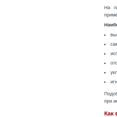
На п
приме
Наиб
вы
са
ис
от
ук
иг
Подо
при и
Как