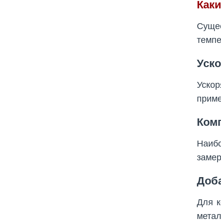
Как
Суще
темпе
Уск
Уско
приме
Ком
Наиб
замер
Доб
Для к
мета