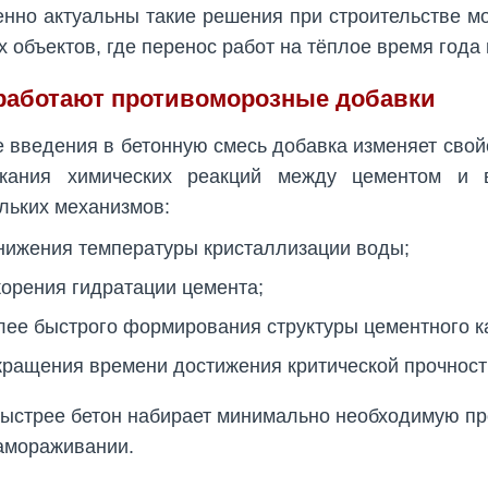
нно актуальны такие решения при строительстве м
х объектов, где перенос работ на тёплое время года
 работают противоморозные добавки
 введения в бетонную смесь добавка изменяет свой
екания химических реакций между цементом и 
льких механизмов:
нижения температуры кристаллизации воды;
корения гидратации цемента;
лее быстрого формирования структуры цементного к
кращения времени достижения критической прочност
ыстрее бетон набирает минимально необходимую пр
амораживании.