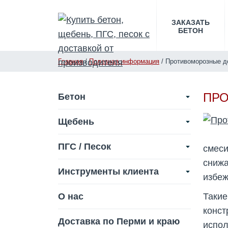
ЗАКАЗАТЬ
БЕТОН
Главная
/
Полезная информация
/
Противоморозные до
ПРО
Бетон
Щебень
ПГС / Песок
смеси
сниж
Инструменты клиента
избеж
О нас
Таки
конс
Доставка по Перми и краю
испол