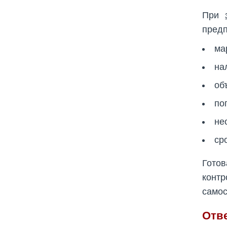
При
предп
ма
на
об
по
не
ср
Гото
конт
самос
Отв