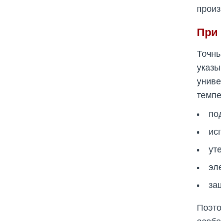
произ
При
Точны
указы
унив
темпе
по
ис
ут
эл
за
Поэто