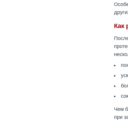
Особе
други
Как
После
прот
неско
по
ус
бо
со
Чем б
при з