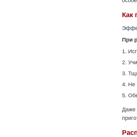
особе
Как
Эффек
При 
Исп
Учи
Тща
Не 
Обе
Даже
приго
Рас