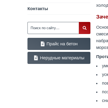
холод
Контакты
Зач
Поиск
Основ
смес
набра
Прайс на бетон
мороз
Прот
Нерудные материалы
ум
ус
по
по
сн