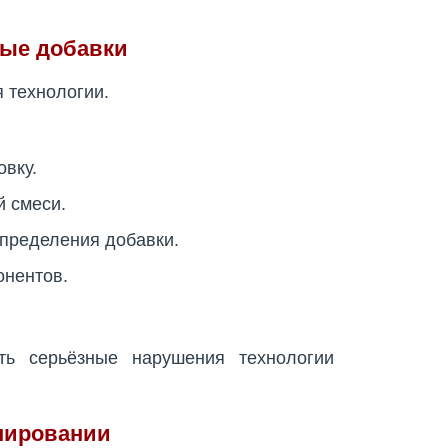
ные добавки
 технологии.
вку.
й смеси.
пределения добавки.
онентов.
ть серьёзные нарушения технологии
нировании