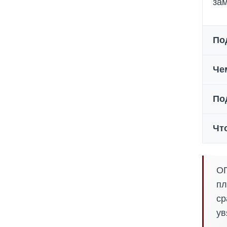
зам
По
Че
По
Чт
ОП
пл
ср
ув