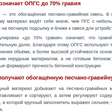
означает ОПГС до 70% гравия
С
— это обогащённая песчано-гравийная смесь. В 
ому материал ведёт себя иначе, чем ПГС с небол
 на песчаную подсыпку и ближе к смеси для устройс
улировка «до 70% гравия» означает, что грави
тельную долю. Благодаря этому ОПГС используют та
нения объёма, а более высокой устойчивости основ
им нерудным материалом, а не готовым бетоном:
ые формируют прочность бетонной конструкции.
 получают обогащённую песчано-гравийн
дный материал добывают на песчано-гравийных м
тавливают и сортируют, а затем регулируют содер
 в которой крупный заполнитель выражен сильнее,
я.