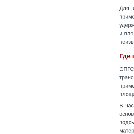
Для 
прим
удерж
и пло
неизв
Где
ОПГС
тран
приме
площа
В час
основ
подс
матер