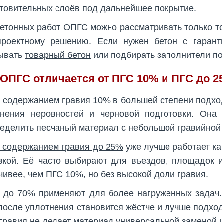
товительных слоёв под дальнейшее покрытие.
етонных работ ОПГС можно рассматривать только тог
проектному решению. Если нужен бетон с гарант
зывать
товарный бетон
или подбирать заполнители по
ОПГС отличается от ПГС 10% и ПГС до 
 содержанием гравия 10%
в большей степени подход
лнения неровностей и черновой подготовки. Она
еделить песчаный материал с небольшой гравийной
 содержанием гравия до 25%
уже лучше работает ка
зкой. Её часто выбирают для въездов, площадок и
чивее, чем ПГС 10%, но без высокой доли гравия.
до 70% применяют для более нагруженных задач. 
после уплотнения становится жёстче и лучше подхо
гравия не делает материал универсальной заменой 