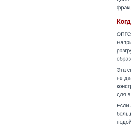
фракц
Когд
ОПГС 
Напр
разгр
образ
Эта с
не да
конст
для в
Если 
больш
подой