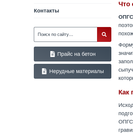
Что 
Контакты
ОПГ
поэт
Поиск
похож
Форм
значи
Прайс на бетон
запол
сыпуч
Нерудные материалы
котор
Как
Исхо
подго
ОПГС,
грави