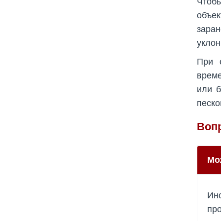
Чтоб
объек
заран
уклон
При 
време
или б
песко
Воп
Мо
Ино
про