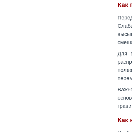
Как 
Перед
Слаб
высып
смеша
Для 
распр
поле
перем
Важно
осно
грави
Как 