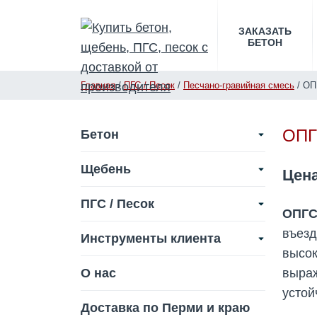
ЗАКАЗАТЬ
БЕТОН
Главная
/
ПГС / Песок
/
Песчано-гравийная смесь
/
ОП
ОПГ
Бетон
Щебень
Цен
ПГС / Песок
ОПГС
въезд
Инструменты клиента
высок
О нас
выра
устой
Доставка по Перми и краю