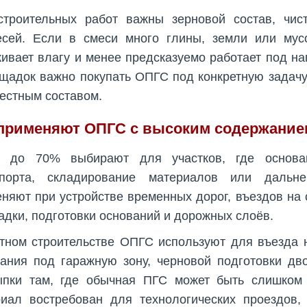
строительных работ важны зерновой состав, чис
есей. Если в смеси много глины, земли или мусо
ивает влагу и менее предсказуемо работает под на
щадок важно покупать ОПГС под конкретную задачу,
естным составом.
 применяют ОПГС с высоким содержание
 до 70% выбирают для участков, где основа
спорта, складирование материалов или дальн
няют при устройстве временных дорог, въездов на
дки, подготовки оснований и дорожных слоёв.
тном строительстве ОПГС используют для въезда н
ания под гаражную зону, черновой подготовки дво
ыпки там, где обычная ПГС может быть слишком 
иал востребован для технологических проездов,