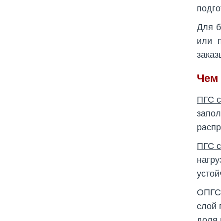
подго
Для б
или 
зака
Чем 
ПГС с
запо
распр
ПГС с
нагру
устой
ОПГС 
слой 
доля 